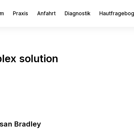
am
Praxis
Anfahrt
Diagnostik
Hautfragebo
ex solution
san Bradley