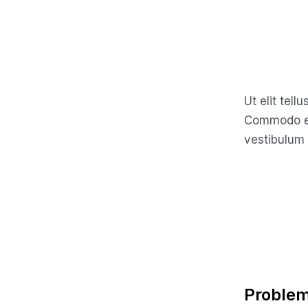
Ut elit tell
Commodo eg
vestibulum
Proble